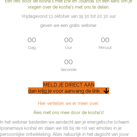
Een reis door de kosha's met Erik en Jolanda. En een kans om je
vragen over de kosha's met ons te delen.
Vrijdagavond 13 oktober van 19.30 tot 20.30 uur
geven we een gratis webinar.
00
00
00
Dag
Uur
Minuut
00
Seconde
MELD JE DIRECT AAN
dan krijg je voor aanvang de link
Hier vertellen we er meer over:
Reis met ons mee door de kosha's!
In het webinar besteden we aandacht aan je energetische lichaam
(pranamaya kosha) en staan we stil bij de rol van emoties in je
persoonlijke ontwikkeling. Alles natuurlijk in het daglicht van jouw