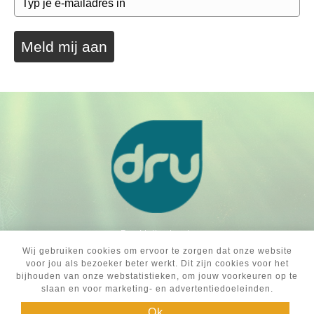
Meld mij aan
Dru Netherlands
info@dru-nl.org
Wij gebruiken cookies om ervoor te zorgen dat onze website
026-3236700
voor jou als bezoeker beter werkt. Dit zijn cookies voor het
www.druyoga.nl
bijhouden van onze webstatistieken, om jouw voorkeuren op te
slaan en voor marketing- en advertentiedoeleinden.
Algemene voorwaarden
Gedragscode
Ok